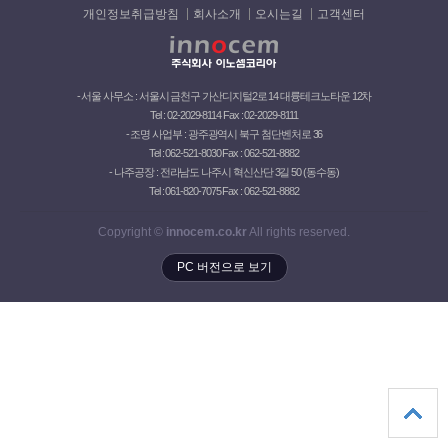
개인정보취급방침
회사소개
오시는길
고객센터
- 서울 사무소 : 서울시 금천구 가산디지털2로 14 대륭테크노타운 12차
Tel : 02-2029-8114 Fax : 02-2029-8111
- 조명 사업부 : 광주광역시 북구 첨단벤처로 36
Tel : 062-521-8030 Fax : 062-521-8882
- 나주공장 : 전라남도 나주시 혁신산단 3길 50 (동수동)
Tel : 061-820-7075 Fax : 062-521-8882
Copyright ©
innocem.co.kr
All rights reserved.
PC 버전으로 보기