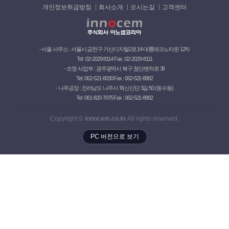
개인정보취급방침
회사소개
오시는길
고객센터
- 서울 사무소 : 서울시 금천구 가산디지털2로 14 대륭테크노타운 12차
Tel : 02-2029-8114 Fax : 02-2029-8111
- 조명 사업부 : 광주광역시 북구 첨단벤처로 36
Tel : 062-521-8030 Fax : 062-521-8882
- 나주공장 : 전라남도 나주시 혁신산단 3길 50 (동수동)
Tel : 061-820-7075 Fax : 062-521-8882
Copyright ©
innocem.co.kr
All rights reserved.
PC 버전으로 보기