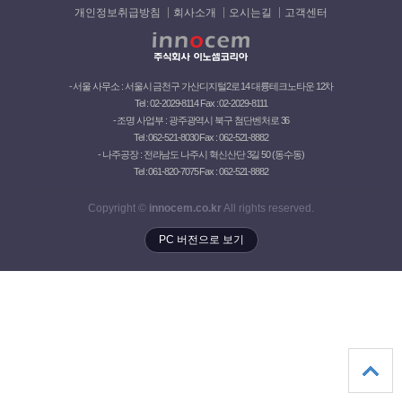
개인정보취급방침
회사소개
오시는길
고객센터
- 서울 사무소 : 서울시 금천구 가산디지털2로 14 대륭테크노타운 12차
Tel : 02-2029-8114 Fax : 02-2029-8111
- 조명 사업부 : 광주광역시 북구 첨단벤처로 36
Tel : 062-521-8030 Fax : 062-521-8882
- 나주공장 : 전라남도 나주시 혁신산단 3길 50 (동수동)
Tel : 061-820-7075 Fax : 062-521-8882
Copyright ©
innocem.co.kr
All rights reserved.
PC 버전으로 보기