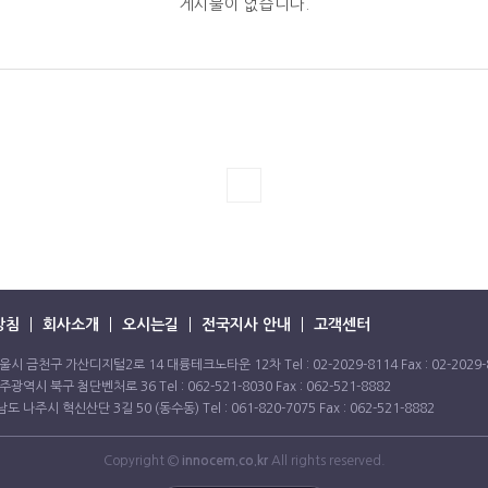
게시물이 없습니다.
방침
회사소개
오시는길
전국지사 안내
고객센터
울시 금천구 가산디지털2로 14 대륭테크노타운 12차 Tel : 02-2029-8114 Fax : 02-2029-
주광역시 북구 첨단벤처로 36 Tel : 062-521-8030 Fax : 062-521-8882
도 나주시 혁신산단 3길 50 (동수동) Tel : 061-820-7075 Fax : 062-521-8882
Copyright ©
innocem.co.kr
All rights reserved.