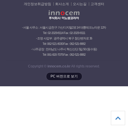
개인정보취급방침
회사소개
오시는길
고객센터
- 서울 사무소 : 서울시 금천구 가산디지털2로 14 대륭테크노타운 12차
Tel : 02-2029-8114 Fax : 02-2029-8111
- 조명 사업부 : 광주광역시 북구 첨단벤처로 36
Tel : 062-521-8030 Fax : 062-521-8882
- 나주공장 : 전라남도 나주시 혁신산단 3길 50 (동수동)
Tel : 061-820-7075 Fax : 062-521-8882
Copyright ©
innocem.co.kr
All rights reserved.
PC 버전으로 보기